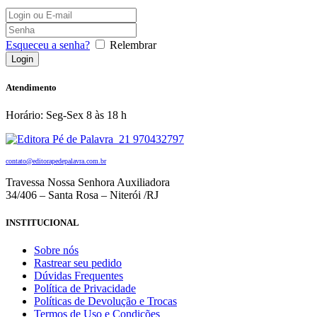
Esqueceu a senha?
Relembrar
Atendimento
Horário: Seg-Sex 8 às 18 h
21 970432797
contato@editorapedepalavra.com.br
Travessa Nossa Senhora Auxiliadora
34/406 – Santa Rosa – Niterói /RJ
INSTITUCIONAL
Sobre nós
Rastrear seu pedido
Dúvidas Frequentes
Política de Privacidade
Políticas de Devolução e Trocas
Termos de Uso e Condições