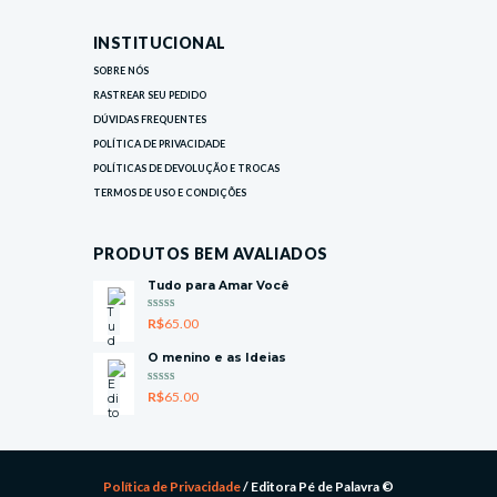
INSTITUCIONAL
SOBRE NÓS
RASTREAR SEU PEDIDO
DÚVIDAS FREQUENTES
POLÍTICA DE PRIVACIDADE
POLÍTICAS DE DEVOLUÇÃO E TROCAS
TERMOS DE USO E CONDIÇÕES
PRODUTOS BEM AVALIADOS
Tudo para Amar Você
AVALIAÇ
R$
65.00
ÃO
5.00
DE 5
O menino e as Ideias
AVALIAÇ
R$
65.00
ÃO
5.00
DE 5
Política de Privacidade
/ Editora Pé de Palavra ©