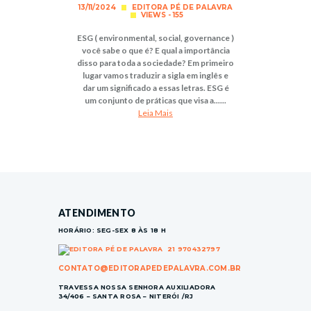
13/11/2024
EDITORA PÉ DE PALAVRA
VIEWS - 155
ESG ( environmental, social, governance )
você sabe o que é? E qual a importância
disso para toda a sociedade? Em primeiro
lugar vamos traduzir a sigla em inglês e
dar um significado a essas letras. ESG é
um conjunto de práticas que visa a......
Leia Mais
ATENDIMENTO
HORÁRIO: SEG-SEX 8 ÀS 18 H
21 970432797
CONTATO@EDITORAPEDEPALAVRA.COM.BR
TRAVESSA NOSSA SENHORA AUXILIADORA
34/406 – SANTA ROSA – NITERÓI /RJ