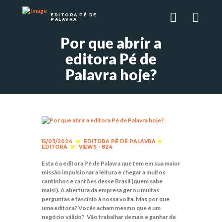
EDITORA PÉ DE
PALAVRA
Por que abrir a
editora Pé de
Palavra hoje?
15/03/2024
EDITORA PÉ DE PALAVRA
EDITORA
VIEWS - 824
Esta é a editora Pé de Palavra que tem em sua maior
missão impulsionar a leitura e chegar a muitos
cantinhos e cantões desse Brasil (quem sabe
mais!). A abertura da empresa gerou muitas
perguntas e fascínio à nossa volta. Mas por que
uma editora? Vocês acham mesmo que é um
negócio válido? Vão trabalhar demais e ganhar de