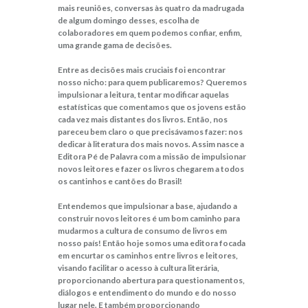
mais reuniões, conversas às quatro da madrugada
de algum domingo desses, escolha de
colaboradores em quem podemos confiar, enfim,
uma grande gama de decisões.
Entre as decisões mais cruciais foi encontrar
nosso nicho: para quem publicaremos? Queremos
impulsionar a leitura, tentar modificar aquelas
estatísticas que comentamos que os jovens estão
cada vez mais distantes dos livros. Então, nos
pareceu bem claro o que precisávamos fazer: nos
dedicar à literatura dos mais novos. Assim nasce a
Editora Pé de Palavra com a missão de impulsionar
novos leitores e fazer os livros chegarem a todos
os cantinhos e cantões do Brasil!
Entendemos que impulsionar a base, ajudando a
construir novos leitores é um bom caminho para
mudarmos a cultura de consumo de livros em
nosso país! Então hoje somos uma editora focada
em encurtar os caminhos entre livros e leitores,
visando facilitar o acesso à cultura literária,
proporcionando abertura para questionamentos,
diálogos e entendimento do mundo e do nosso
lugar nele. E também proporcionando