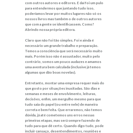
com outros autores e editores. E daí foi um pulo
para entendermos que juntando tudo isso,
poderíamos levar por muitos lugares não só os
nossos livros mas também o de outros autores
que com a gente se identificassem. Como?
Abrindo nossa própria editora.
Claro que não foi tão simples. Foi e ainda é
necessário um grande trabalho e preparação.
Temos a consciência que será necessário muito
mais. Porém isso não é assustador, muito pelo
contrário, somos um pouco audazes e amamos
uma aventura bem calculada (inclusive já temos
algumas que dão boas novelas).
Entretanto, montar uma empresa requer mais do
que gosto por situações inusitadas. São dias e
semanas e meses de envolvimento, leituras,
decisões, enfim, um mergulho mesmo para que
tudo saia do papel (ou entre nele) de maneira
correta e bem feita. Que erraremos, não temos
dúvida, já até cometemos uns erros nessas
primeiras etapas, mas será sempre fazendo de
tudo para que dê certo. Quando digo tudo, pode
incluir cansaço, desentendimentos, reuniões e