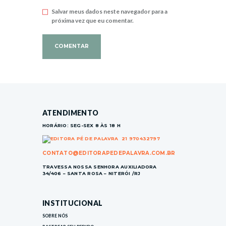
Salvar meus dados neste navegador para a
próxima vez que eu comentar.
ATENDIMENTO
HORÁRIO: SEG-SEX 8 ÀS 18 H
21 970432797
CONTATO@EDITORAPEDEPALAVRA.COM.BR
TRAVESSA NOSSA SENHORA AUXILIADORA
34/406 – SANTA ROSA – NITERÓI /RJ
INSTITUCIONAL
SOBRE NÓS