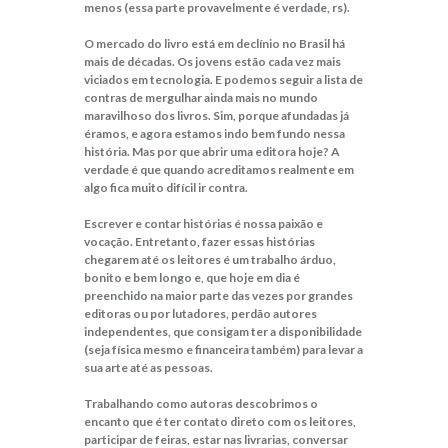
menos (essa parte provavelmente é verdade, rs).
O mercado do livro está em declínio no Brasil há
mais de décadas. Os jovens estão cada vez mais
viciados em tecnologia. E podemos seguir a lista de
contras de mergulhar ainda mais no mundo
maravilhoso dos livros. Sim, porque afundadas já
éramos, e agora estamos indo bem fundo nessa
história. Mas por que abrir uma editora hoje? A
verdade é que quando acreditamos realmente em
algo fica muito difícil ir contra.
Escrever e contar histórias é nossa paixão e
vocação. Entretanto, fazer essas histórias
chegarem até os leitores é um trabalho árduo,
bonito e bem longo e, que hoje em dia é
preenchido na maior parte das vezes por grandes
editoras ou por lutadores, perdão autores
independentes, que consigam ter a disponibilidade
(seja física mesmo e financeira também) para levar a
sua arte até as pessoas.
Trabalhando como autoras descobrimos o
encanto que é ter contato direto com os leitores,
participar de feiras, estar nas livrarias, conversar