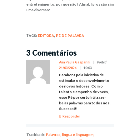
entretenimento, por que não? Afinal, livros são sim
uma diversão!
TAGS:
EDITORA
,
PÉ DE PALAVRA
3 Comentários
Ana Paula Gasparini
Posted
21/03/2024
10:03
Parabéns pela iniciativa de
estimular o desenvolvimento
de novos leitores! Com o
talento e empenho de vocês,
esse Pé por certo irá trazer
belas palavras para todos nós!
Sucesso!!!
Responder
Trackback:
Palavras, língua e linguagem,