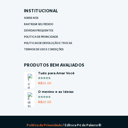
INSTITUCIONAL
SOBRE NÓS
RASTREAR SEU PEDIDO
DÚVIDAS FREQUENTES
POLÍTICA DE PRIVACIDADE
POLÍTICAS DE DEVOLUÇÃO E TROCAS
TERMOS DE USO E CONDIÇÕES
PRODUTOS BEM AVALIADOS
Tudo para Amar Você
AVALIAÇ
R$
65.00
ÃO
5.00
DE 5
O menino e as Ideias
AVALIAÇ
R$
65.00
ÃO
5.00
DE 5
Política de Privacidade
/ Editora Pé de Palavra ©