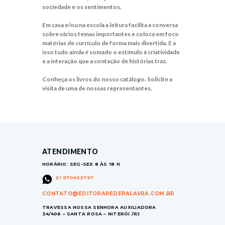
sociedade e os sentimentos.
Em casa e/ou na escola a leitura facilita a conversa
sobre vários temas importantes e coloca em foco
matérias de currículo de forma mais divertida. E a
isso tudo ainda é somado o estímulo à criatividade
e a interação que a contação de histórias traz.
Conheça os livros do nosso catálogo. Solicite a
visita de uma de nossas representantes.
ATENDIMENTO
HORÁRIO: SEG-SEX 8 ÀS 18 H
21 970432797
CONTATO@EDITORAPEDEPALAVRA.COM.BR
TRAVESSA NOSSA SENHORA AUXILIADORA
34/406 – SANTA ROSA – NITERÓI /RJ