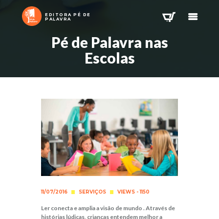
EDITORA PÉ DE
PALAVRA
Pé de Palavra nas
Escolas
11/07/2016
SERVIÇOS
VIEWS - 1150
Ler conecta e amplia a visão de mundo . Através de
histórias lúdicas, crianças entendem melhor a