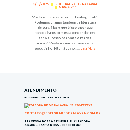
15/01/2025
EDITORA PÉ DE PALAVRA
VIEWS - 110
Você conhece este termo: healing book?
Podemos chamar também de literatura
de cura. Mas o que é isso e por que
tantos livros com essa tendência têm
feito sucesso nas prateleiras das
livrarias? Venha e vamos conversar um
pouquinho. Não há como......
Leia Mais
ATENDIMENTO
HORÁRIO: SEG-SEX 8 ÀS 18 H
21 970432797
CONTATO@EDITORAPEDEPALAVRA.COM.BR
TRAVESSA NOSSA SENHORA AUXILIADORA
34/406 – SANTA ROSA – NITERÓI /RJ