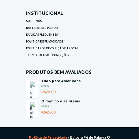
INSTITUCIONAL
SOBRE NÓS
RASTREAR SEU PEDIDO
DÚVIDAS FREQUENTES
POLÍTICA DE PRIVACIDADE
POLÍTICAS DE DEVOLUÇÃO E TROCAS
TERMOS DE USO E CONDIÇÕES
PRODUTOS BEM AVALIADOS
Tudo para Amar Você
AVALIAÇ
R$
65.00
ÃO
5.00
DE 5
O menino e as Ideias
AVALIAÇ
R$
65.00
ÃO
5.00
DE 5
Política de Privacidade
/ Editora Pé de Palavra ©